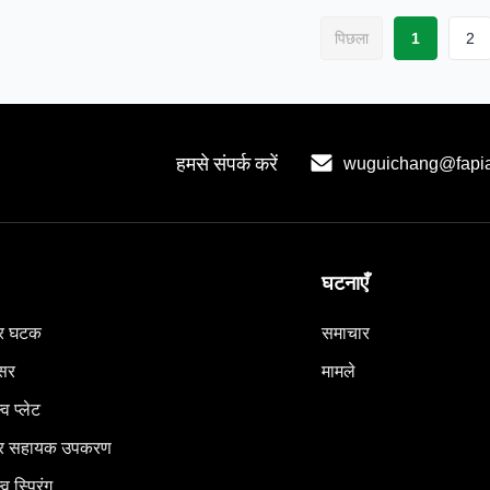
पिछला
1
2
हमसे संपर्क करें
wuguichang@fapi
घटनाएँ
सर घटक
समाचार
ेसर
मामले
्व प्लेट
ेसर सहायक उपकरण
व स्प्रिंग