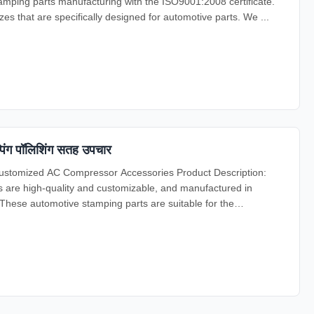
tamping parts manufacturing with the ISO9001:2008 certificate.
s that are specifically designed for automotive parts. We ...
िंग पॉलिशिंग सतह उपचार
Customized AC Compressor Accessories Product Description:
are high-quality and customizable, and manufactured in
hese automotive stamping parts are suitable for the