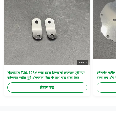
VIDEO
फ्रिगोपोल Z30-126Y उच्च दबाव डिस्चार्ज कंप्रेसर प्रीमियम
स्टेनलेस स्टी
स्टेनलेस स्टील पूर्ण ओवरहाल किट के साथ रीड वाल्व किट
वाल्व कंद और न
विवरण देखें