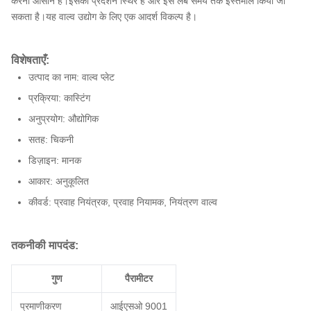
करना आसान है।इसका प्रदर्शन स्थिर है और इसे लंबे समय तक इस्तेमाल किया जा
सकता है।यह वाल्व उद्योग के लिए एक आदर्श विकल्प है।
विशेषताएँ:
उत्पाद का नाम: वाल्व प्लेट
प्रक्रिया: कास्टिंग
अनुप्रयोग: औद्योगिक
सतह: चिकनी
डिज़ाइन: मानक
आकार: अनुकूलित
कीवर्ड: प्रवाह नियंत्रक, प्रवाह नियामक, नियंत्रण वाल्व
तकनीकी मापदंड:
गुण
पैरामीटर
प्रमाणीकरण
आईएसओ 9001