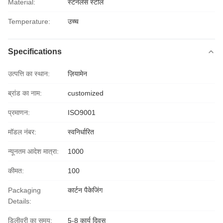
Material:
स्टेनलेस स्टील
Temperature:
उच्च
Specifications
उत्पत्ति का स्थान:
ज़ियामेन
ब्रांड का नाम:
customized
प्रमाणन:
ISO9001
मॉडल नंबर:
स्वनिर्धारित
न्यूनतम आदेश मात्रा:
1000
कीमत:
100
Packaging
कार्टन पैकेजिंग
Details:
डिलीवरी का समय:
5-8 कार्य दिवस