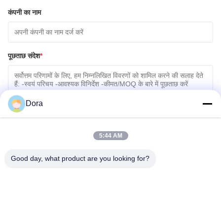
कंपनी का नाम
पूछताछ संदेश
*
Dora
5:44 AM
फ़ाइलें संलग्न करें
Good day, what product are you looking for?
फ़ाइलें चुनें
आप 5 फ़ाइलों तक अपलोड कर सकते हैं और प्रत्येक फ़ाइल का आकार अधिकतम 10M है।
जमा करें