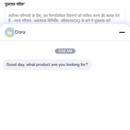
पूछताछ संदेश
*
Dora
3:02 AM
फ़ाइलें संलग्न करें
Good day, what product are you looking for?
फ़ाइलें चुनें
आप 5 फ़ाइलों तक अपलोड कर सकते हैं और प्रत्येक फ़ाइल का आकार अधिकतम 10M है।
जमा करें