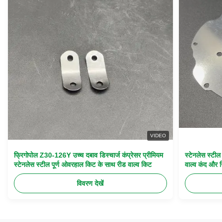
VIDEO
फ्रिगोपोल Z30-126Y उच्च दबाव डिस्चार्ज कंप्रेसर प्रीमियम
स्टेनलेस स्टी
स्टेनलेस स्टील पूर्ण ओवरहाल किट के साथ रीड वाल्व किट
वाल्व कंद और न
विवरण देखें