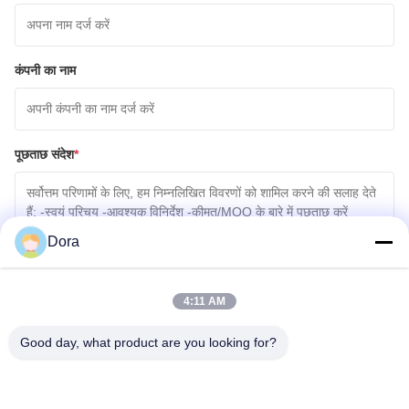
कंपनी का नाम
पूछताछ संदेश
*
Dora
4:11 AM
फ़ाइलें संलग्न करें
Good day, what product are you looking for?
फ़ाइलें चुनें
आप 5 फ़ाइलों तक अपलोड कर सकते हैं और प्रत्येक फ़ाइल का आकार अधिकतम 10M है।